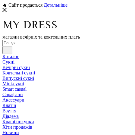
🔥 Сайт продається
Детальніше
магазин вечірніх та коктельних плать
Каталог
Сукні
Вечірні сукні
Коктельні сукні
Випускні сукні
Міні-сукні
Smart casual
Сарафани
Аксесуари
Клатчі
Взуття
Діадема
Кращі покупки
Хіти продажів
Новини