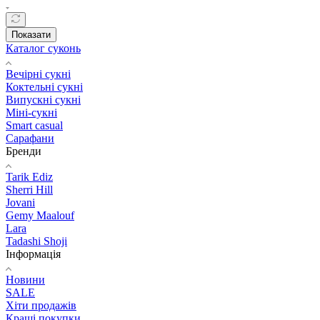
Показати
Каталог суконь
Вечірні сукні
Коктельні сукні
Випускні сукні
Міні-сукні
Smart casual
Сарафани
Бренди
Tarik Ediz
Sherri Hill
Jovani
Gemy Maalouf
Lara
Tadashi Shoji
Інформація
Новини
SALE
Хіти продажів
Кращі покупки