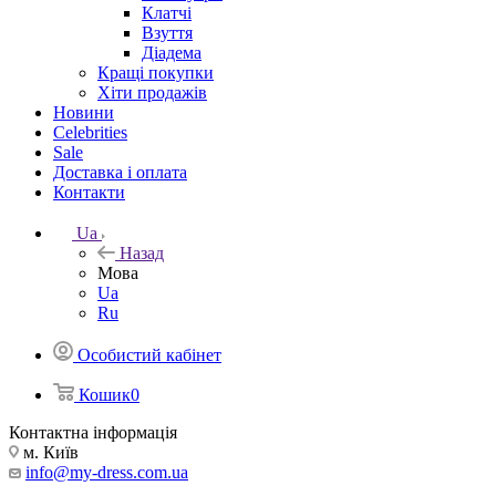
Клатчі
Взуття
Діадема
Кращі покупки
Хіти продажів
Новини
Celebrities
Sale
Доставка і оплата
Контакти
Ua
Назад
Мова
Ua
Ru
Особистий кабінет
Кошик
0
Контактна інформація
м. Київ
info@my-dress.com.ua