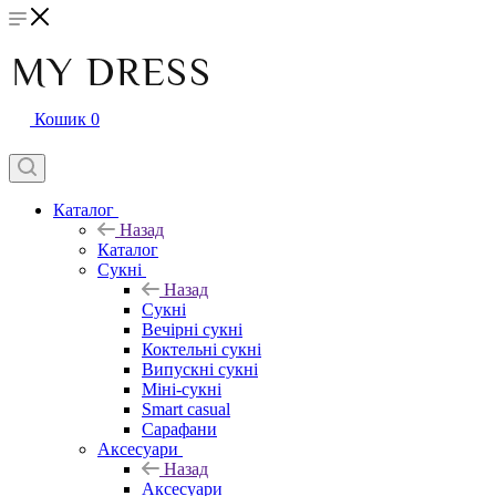
Кошик
0
Каталог
Назад
Каталог
Сукні
Назад
Сукні
Вечірні сукні
Коктельні сукні
Випускні сукні
Міні-сукні
Smart casual
Сарафани
Аксесуари
Назад
Аксесуари