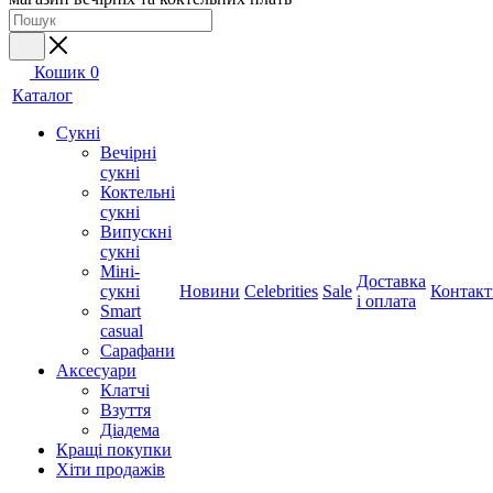
Кошик
0
Каталог
Сукні
Вечірні
сукні
Коктельні
сукні
Випускні
сукні
Міні-
Доставка
сукні
Новини
Celebrities
Sale
Контакт
і оплата
Smart
casual
Сарафани
Аксесуари
Клатчі
Взуття
Діадема
Кращі покупки
Хіти продажів