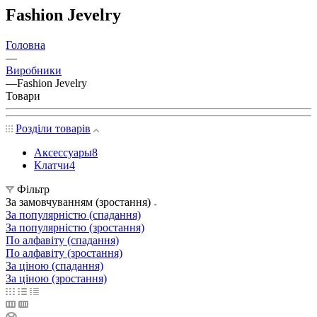
Fashion Jevelry
Головна
—
Виробники
—
Fashion Jevelry
Товари
Розділи товарів
Аксессуары
8
Клатчи
4
Фільтр
За замовчуванням (зростання)
За популярністю (спадання)
За популярністю (зростання)
По алфавіту (спадання)
По алфавіту (зростання)
За ціною (спадання)
За ціною (зростання)