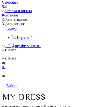
Celebrities
Sale
Доставка и оплата
Контакты
Заказать звонок
Задать вопрос
Войти
Корзина
0
info@my-dress.com.ua
г. Киев
г. Киев
ru
ua
ru
Войти
магазин вечерних и коктейльных платьев