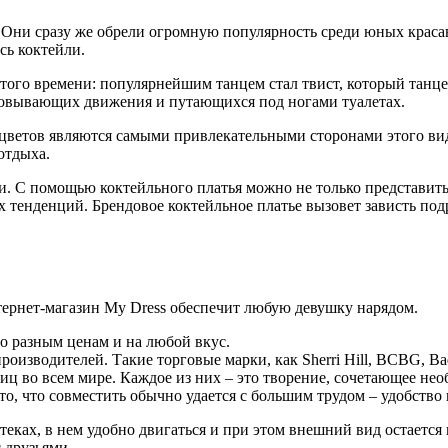
. Они сразу же обрели огромную популярность среди юных красав
сь коктейли.
того времени: популярнейшим танцем стал твист, который танцев
 сковывающих движения и путающихся под ногами туалетах.
цветов являются самыми привлекательными сторонами этого вида
отдыха.
и. С помощью коктейльного платья можно не только представить
тенденций. Брендовое коктейльное платье вызовет зависть под
нтернет-магазин My Dress обеспечит любую девушку нарядом.
о разным ценам и на любой вкус.
роизводителей. Такие торговые марки, как Sherri Hill, BCBG, 
ц во всем мире. Каждое из них – это творение, сочетающее нео
о, что совместить обычно удается с большим трудом – удобство и
теках, в нем удобно двигаться и при этом внешний вид остается 
 друзьями.