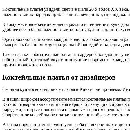
Коктейльные платья увидели свет в начале 20-х годов XX века
именно в таких нарядах прибывали на вечеринки, где подавали
К тому же, новое веяние моды отражало и тенденции культуры 
удобнее всего было именно в таких платьях, а не в длинных,
Оригинальность дизайна каждой модели, а также вольная игра 
выдержать баланс между официальной одеждой и нарядом для 
Такое платье – обязательный элемент гардероба каждой девушк
собственный отличный вкус и понимание современных модных 
противоположного пола.
Коктейльные платья от дизайнеров
Сегодня купить коктейльные платья в Киеве - не проблема. И
В нашем широком ассортименте имеются коктейльные платья п
Каталог товаров включает в себя наряды от ведущих мировых п
нарядами, которые пользуются огромным спросом среди красави
Современное коктейльное платье наилучшим образом сочетает т
В таком наряде отлично чувствуешь себя на вечеринках и диско
официальное мероприятие или же пойти на веселую прогулку с