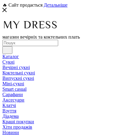
🔥 Сайт продається
Детальніше
магазин вечірніх та коктельних плать
Каталог
Сукні
Вечірні сукні
Коктельні сукні
Випускні сукні
Міні-сукні
Smart casual
Сарафани
Аксесуари
Клатчі
Взуття
Діадема
Кращі покупки
Хіти продажів
Новини