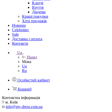
Клатчі
Взуття
Діадема
Кращі покупки
Хіти продажів
Новини
Celebrities
Sale
Доставка і оплата
Контакти
Ua
Назад
Мова
Ua
Ru
Особистий кабінет
Кошик
0
Контактна інформація
м. Київ
info@my-dress.com.ua