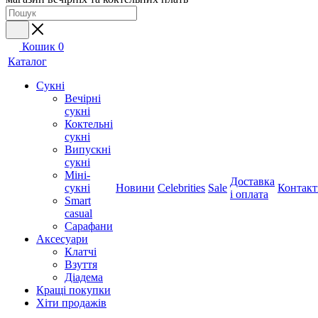
Кошик
0
Каталог
Сукні
Вечірні
сукні
Коктельні
сукні
Випускні
сукні
Міні-
Доставка
сукні
Новини
Celebrities
Sale
Контакт
і оплата
Smart
casual
Сарафани
Аксесуари
Клатчі
Взуття
Діадема
Кращі покупки
Хіти продажів