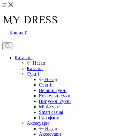
Кошик
0
Каталог
Назад
Каталог
Сукні
Назад
Сукні
Вечірні сукні
Коктельні сукні
Випускні сукні
Міні-сукні
Smart casual
Сарафани
Аксесуари
Назад
Аксесуари