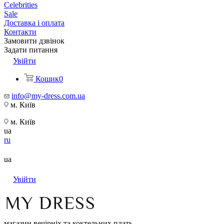
Celebrities
Sale
Доставка і оплата
Контакти
Замовити дзвінок
Задати питання
Увійти
Кошик
0
info@my-dress.com.ua
м. Київ
м. Київ
ua
ru
ua
Увійти
магазин вечірніх та коктельних плать