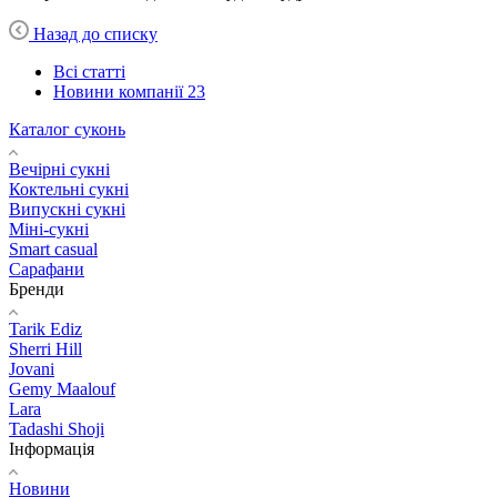
Назад до списку
Всі статті
Новини компанії
23
Каталог суконь
Вечірні сукні
Коктельні сукні
Випускні сукні
Міні-сукні
Smart casual
Сарафани
Бренди
Tarik Ediz
Sherri Hill
Jovani
Gemy Maalouf
Lara
Tadashi Shoji
Інформація
Новини