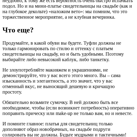
неудобно, к тому же есть вероятность очень быстро испачкать
подол. Но и на мини-платье свидетельницы на свадьбе (как и
на глубокое декольте) «наложим вето»: мы помним, что это
торжественное мероприятие, а не клубная вечеринка.
Что еще?
Продумайте, в какой обуви вы будете. Туфли должны не
только гармонировать по стилю и оттенку с платьем
свидетельницы на свадьбу, но и быть удобными. Поэтому
выбирайте либо невысокий каблук, либо танкетку.
Не злоупотребляйте макияжем и украшениями, не
демонстрируйте, что у вас всего этого много. Вы – сама
изысканность и элегантность, а это значит, что у вас
отменный вкус, не выносящий дешевую и кричащую
простоту.
Обязательно возьмите сумочку. В ней должно быть все
необходимое, чтобы (если возникнет потребность) оперативно
поправить прическу или make-up не только вам, но и невесте.
И помните главное: платья для свидетельниц только
дополняют образ новобрачных, на свадьбе подруги
солировать вы не должны. Будьте мудрыми и тактичными!