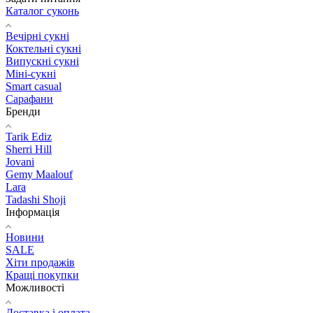
Каталог суконь
Вечірні сукні
Коктельні сукні
Випускні сукні
Міні-сукні
Smart casual
Сарафани
Бренди
Tarik Ediz
Sherri Hill
Jovani
Gemy Maalouf
Lara
Tadashi Shoji
Інформація
Новини
SALE
Хіти продажів
Кращі покупки
Можливості
Доставка і оплата