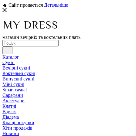
🔥 Сайт продається
Детальніше
магазин вечірніх та коктельних плать
Каталог
Сукні
Вечірні сукні
Коктельні сукні
Випускні сукні
Міні-сукні
Smart casual
Сарафани
Аксесуари
Клатчі
Взуття
Діадема
Кращі покупки
Хіти продажів
Новини