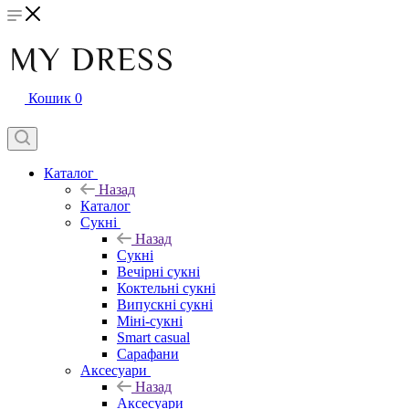
Кошик
0
Каталог
Назад
Каталог
Сукні
Назад
Сукні
Вечірні сукні
Коктельні сукні
Випускні сукні
Міні-сукні
Smart casual
Сарафани
Аксесуари
Назад
Аксесуари