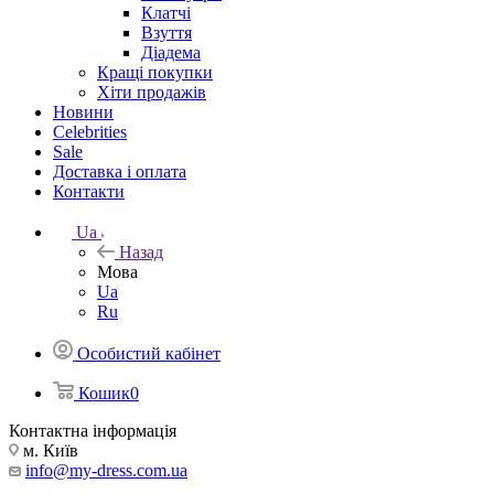
Клатчі
Взуття
Діадема
Кращі покупки
Хіти продажів
Новини
Celebrities
Sale
Доставка і оплата
Контакти
Ua
Назад
Мова
Ua
Ru
Особистий кабінет
Кошик
0
Контактна інформація
м. Київ
info@my-dress.com.ua