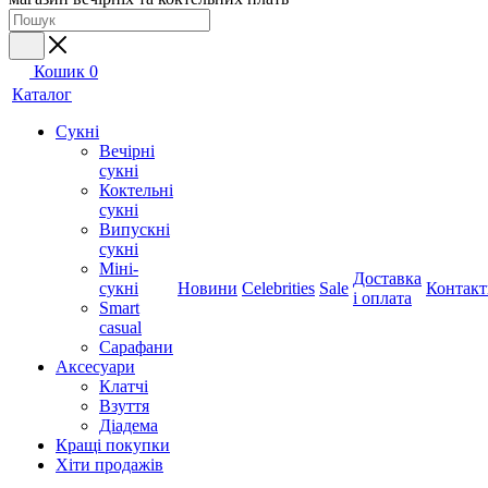
Кошик
0
Каталог
Сукні
Вечірні
сукні
Коктельні
сукні
Випускні
сукні
Міні-
Доставка
сукні
Новини
Celebrities
Sale
Контакт
і оплата
Smart
casual
Сарафани
Аксесуари
Клатчі
Взуття
Діадема
Кращі покупки
Хіти продажів