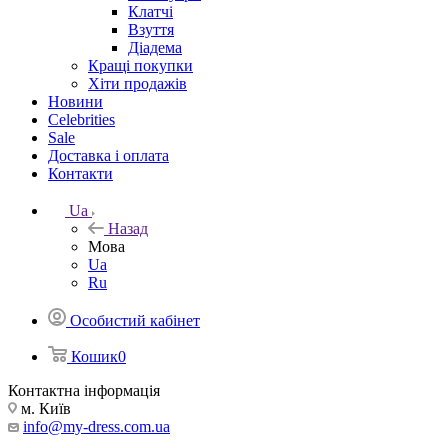
Клатчі
Взуття
Діадема
Кращі покупки
Хіти продажів
Новини
Celebrities
Sale
Доставка і оплата
Контакти
Ua
Назад
Мова
Ua
Ru
Особистий кабінет
Кошик
0
Контактна інформація
м. Київ
info@my-dress.com.ua