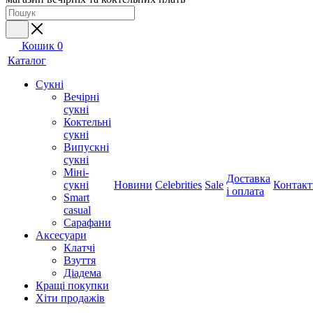
Кошик
0
Каталог
Сукні
Вечірні
сукні
Коктельні
сукні
Випускні
сукні
Міні-
Доставка
сукні
Новини
Celebrities
Sale
Контакт
і оплата
Smart
casual
Сарафани
Аксесуари
Клатчі
Взуття
Діадема
Кращі покупки
Хіти продажів