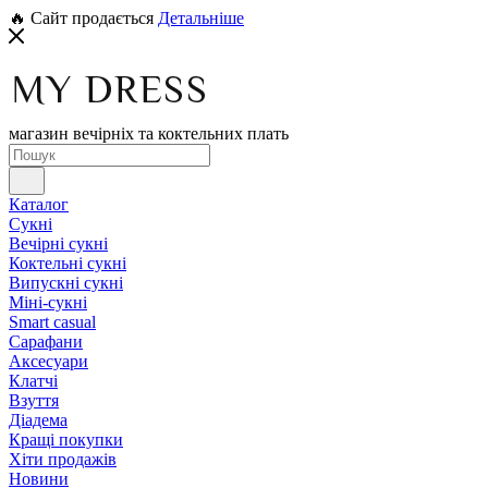
🔥 Сайт продається
Детальніше
магазин вечірніх та коктельних плать
Каталог
Сукні
Вечірні сукні
Коктельні сукні
Випускні сукні
Міні-сукні
Smart casual
Сарафани
Аксесуари
Клатчі
Взуття
Діадема
Кращі покупки
Хіти продажів
Новини