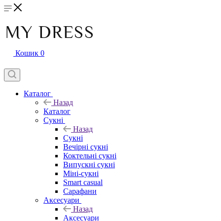
Кошик
0
Каталог
Назад
Каталог
Сукні
Назад
Сукні
Вечірні сукні
Коктельні сукні
Випускні сукні
Міні-сукні
Smart casual
Сарафани
Аксесуари
Назад
Аксесуари