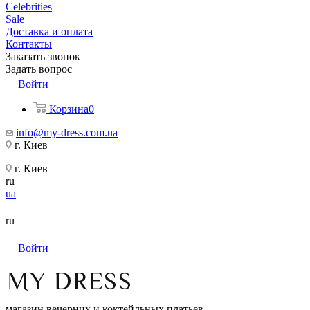
Celebrities
Sale
Доставка и оплата
Контакты
Заказать звонок
Задать вопрос
Войти
Корзина
0
info@my-dress.com.ua
г. Киев
г. Киев
ru
ua
ru
Войти
магазин вечерних и коктейльных платьев