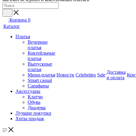
Корзина
0
Каталог
Платья
Вечерние
платья
Коктейльные
платья
Выпускные
платья
Доставка
Мини-платья
Новости
Celebrities
Sale
Кон
и оплата
Smart casual
Сарафаны
Аксессуары
Клатчи
Обувь
Диадема
Лучшие покупки
Хиты продаж