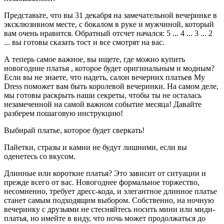
Представьте, что вы 31 декабря на замечательной вечеринке в
эксклюзивном месте, с бокалом в руке и мужчиной, который
вам очень нравится. Обратный отсчет начался: 5 ... 4 ... 3 ... 2
... вы готовы сказать тост и все смотрят на вас.
А теперь самое важное, вы ищете, где можно купить
новогодние платья , которое будет оригинальным и модным?
Если вы не знаете, что надеть, салон вечерних платьев My
Dress поможет вам быть королевой вечеринки. На самом деле,
мы готовы раскрыть наши секреты, чтобы ты не осталась
незамеченной на самой важном событие месяца! Давайте
разберем пошаговую инструкцию!
Выбирай платье, которое будет сверкать!
Пайетки, стразы и камни не будут лишними, если вы
оденетесь со вкусом.
Длинные или короткие платья? Это зависит от ситуации и
прежде всего от вас. Новогоднее формальное торжество,
несомненно, требует дресc-кода, и элегантное длинное платье
станет самым подходящим выбором. Собственно, на ночную
вечеринку с друзьями не стесняйтесь носить мини или миди-
платья, но имейте в виду, что ночь может продолжаться до