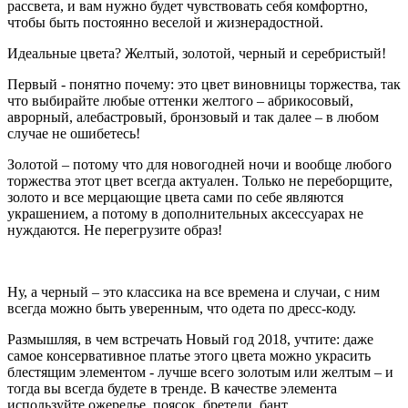
рассвета, и вам нужно будет чувствовать себя комфортно,
чтобы быть постоянно веселой и жизнерадостной.
Идеальные цвета? Желтый, золотой, черный и серебристый!
Первый - понятно почему: это цвет виновницы торжества, так
что выбирайте любые оттенки желтого – абрикосовый,
аврорный, алебастровый, бронзовый и так далее – в любом
случае не ошибетесь!
Золотой – потому что для новогодней ночи и вообще любого
торжества этот цвет всегда актуален. Только не переборщите,
золото и все мерцающие цвета сами по себе являются
украшением, а потому в дополнительных аксессуарах не
нуждаются. Не перегрузите образ!
Ну, а черный – это классика на все времена и случаи, с ним
всегда можно быть уверенным, что одета по дресс-коду.
Размышляя, в чем встречать Новый год 2018, учтите: даже
самое консервативное платье этого цвета можно украсить
блестящим элементом - лучше всего золотым или желтым – и
тогда вы всегда будете в тренде. В качестве элемента
используйте ожерелье, поясок, бретели, бант…