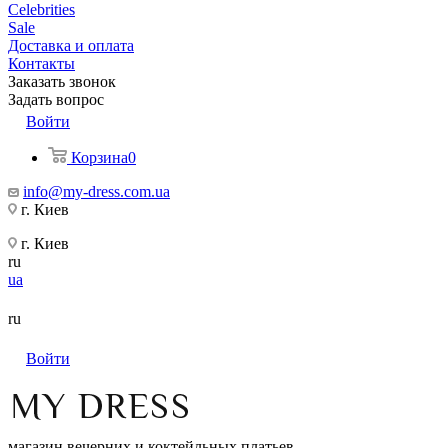
Celebrities
Sale
Доставка и оплата
Контакты
Заказать звонок
Задать вопрос
Войти
Корзина
0
info@my-dress.com.ua
г. Киев
г. Киев
ru
ua
ru
Войти
магазин вечерних и коктейльных платьев