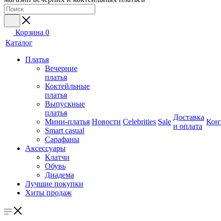
Корзина
0
Каталог
Платья
Вечерние
платья
Коктейльные
платья
Выпускные
платья
Доставка
Мини-платья
Новости
Celebrities
Sale
Кон
и оплата
Smart casual
Сарафаны
Аксессуары
Клатчи
Обувь
Диадема
Лучшие покупки
Хиты продаж