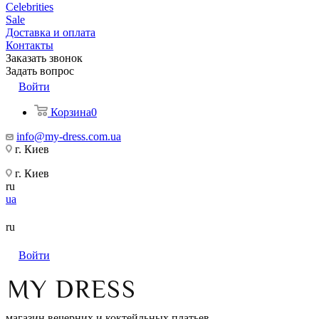
Celebrities
Sale
Доставка и оплата
Контакты
Заказать звонок
Задать вопрос
Войти
Корзина
0
info@my-dress.com.ua
г. Киев
г. Киев
ru
ua
ru
Войти
магазин вечерних и коктейльных платьев