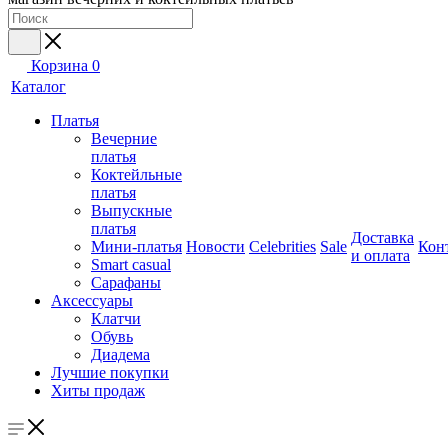
Корзина
0
Каталог
Платья
Вечерние
платья
Коктейльные
платья
Выпускные
платья
Доставка
Мини-платья
Новости
Celebrities
Sale
Кон
и оплата
Smart casual
Сарафаны
Аксессуары
Клатчи
Обувь
Диадема
Лучшие покупки
Хиты продаж