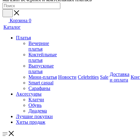
Корзина
0
Каталог
Платья
Вечерние
платья
Коктейльные
платья
Выпускные
платья
Доставка
Мини-платья
Новости
Celebrities
Sale
Кон
и оплата
Smart casual
Сарафаны
Аксессуары
Клатчи
Обувь
Диадема
Лучшие покупки
Хиты продаж