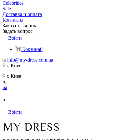
Celebrities
Sale
Доставка и оплата
Контакты
Заказать звонок
Задать вопрос
Войти
Корзина
0
info@my-dress.com.ua
г. Киев
г. Киев
ru
ua
ru
Войти
магазин вечерних и коктейльных платьев