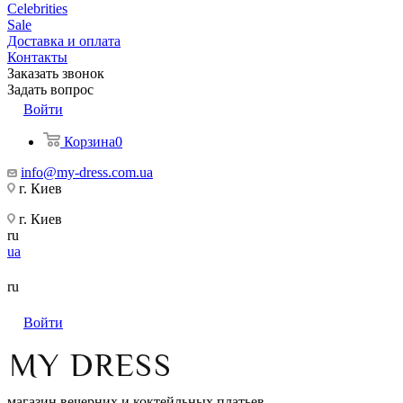
Celebrities
Sale
Доставка и оплата
Контакты
Заказать звонок
Задать вопрос
Войти
Корзина
0
info@my-dress.com.ua
г. Киев
г. Киев
ru
ua
ru
Войти
магазин вечерних и коктейльных платьев