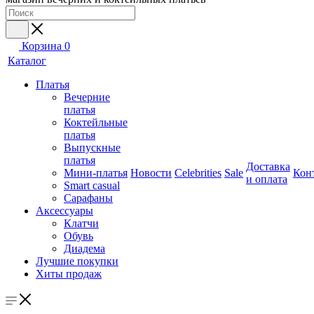
Корзина
0
Каталог
Платья
Вечерние
платья
Коктейльные
платья
Выпускные
платья
Доставка
Мини-платья
Новости
Celebrities
Sale
Кон
и оплата
Smart casual
Сарафаны
Аксессуары
Клатчи
Обувь
Диадема
Лучшие покупки
Хиты продаж