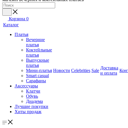
Корзина
0
Каталог
Платья
Вечерние
платья
Коктейльные
платья
Выпускные
платья
Доставка
Мини-платья
Новости
Celebrities
Sale
Кон
и оплата
Smart casual
Сарафаны
Аксессуары
Клатчи
Обувь
Диадема
Лучшие покупки
Хиты продаж