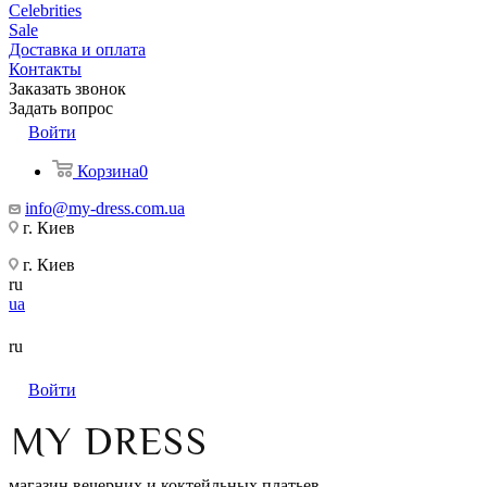
Celebrities
Sale
Доставка и оплата
Контакты
Заказать звонок
Задать вопрос
Войти
Корзина
0
info@my-dress.com.ua
г. Киев
г. Киев
ru
ua
ru
Войти
магазин вечерних и коктейльных платьев