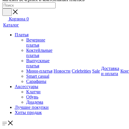
Корзина
0
Каталог
Платья
Вечерние
платья
Коктейльные
платья
Выпускные
платья
Доставка
Мини-платья
Новости
Celebrities
Sale
Кон
и оплата
Smart casual
Сарафаны
Аксессуары
Клатчи
Обувь
Диадема
Лучшие покупки
Хиты продаж