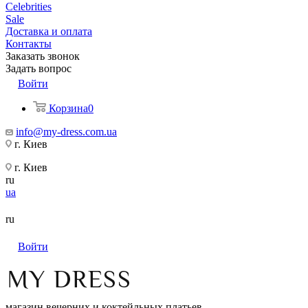
Celebrities
Sale
Доставка и оплата
Контакты
Заказать звонок
Задать вопрос
Войти
Корзина
0
info@my-dress.com.ua
г. Киев
г. Киев
ru
ua
ru
Войти
магазин вечерних и коктейльных платьев