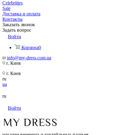
Celebrities
Sale
Доставка и оплата
Контакты
Заказать звонок
Задать вопрос
Войти
Корзина
0
info@my-dress.com.ua
г. Киев
г. Киев
ru
ua
ru
Войти
магазин вечерних и коктейльных платьев