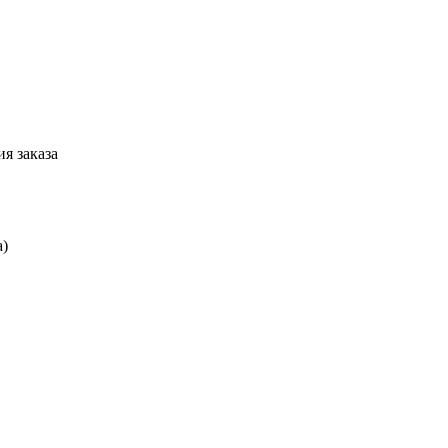
я заказа
а)