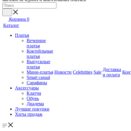
Корзина
0
Каталог
Платья
Вечерние
платья
Коктейльные
платья
Выпускные
платья
Доставка
Мини-платья
Новости
Celebrities
Sale
Кон
и оплата
Smart casual
Сарафаны
Аксессуары
Клатчи
Обувь
Диадема
Лучшие покупки
Хиты продаж