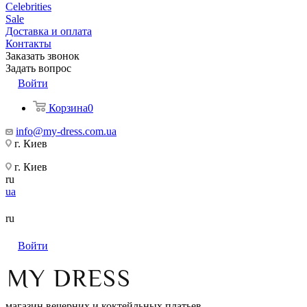
Celebrities
Sale
Доставка и оплата
Контакты
Заказать звонок
Задать вопрос
Войти
Корзина
0
info@my-dress.com.ua
г. Киев
г. Киев
ru
ua
ru
Войти
магазин вечерних и коктейльных платьев