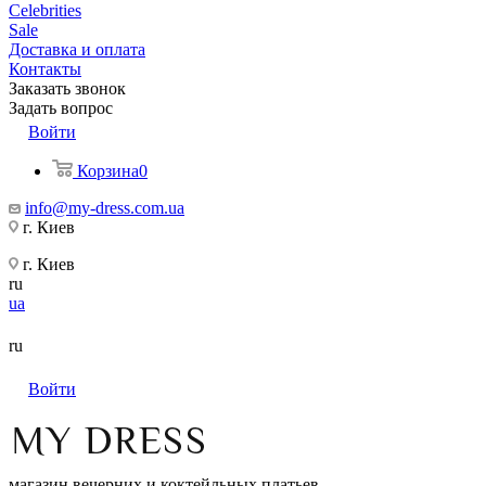
Celebrities
Sale
Доставка и оплата
Контакты
Заказать звонок
Задать вопрос
Войти
Корзина
0
info@my-dress.com.ua
г. Киев
г. Киев
ru
ua
ru
Войти
магазин вечерних и коктейльных платьев