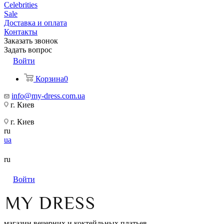
Celebrities
Sale
Доставка и оплата
Контакты
Заказать звонок
Задать вопрос
Войти
Корзина
0
info@my-dress.com.ua
г. Киев
г. Киев
ru
ua
ru
Войти
магазин вечерних и коктейльных платьев