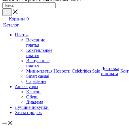
Корзина
0
Каталог
Платья
Вечерние
платья
Коктейльные
платья
Выпускные
платья
Доставка
Мини-платья
Новости
Celebrities
Sale
Кон
и оплата
Smart casual
Сарафаны
Аксессуары
Клатчи
Обувь
Диадема
Лучшие покупки
Хиты продаж