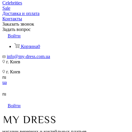
Celebrities
Sale
Доставка и оплата
Контакты
Заказать звонок
Задать вопрос
Войти
Корзина
0
info@my-dress.com.ua
г. Киев
г. Киев
ru
ua
ru
Войти
магазин вечерних и коктейльных платьев