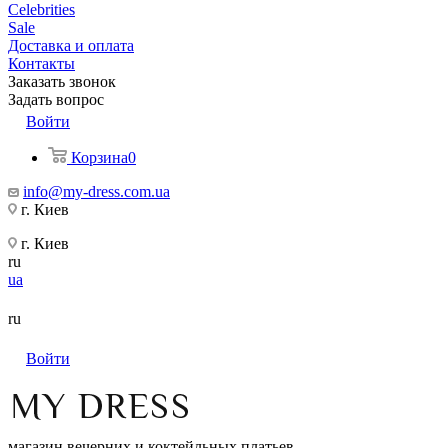
Celebrities
Sale
Доставка и оплата
Контакты
Заказать звонок
Задать вопрос
Войти
Корзина
0
info@my-dress.com.ua
г. Киев
г. Киев
ru
ua
ru
Войти
магазин вечерних и коктейльных платьев