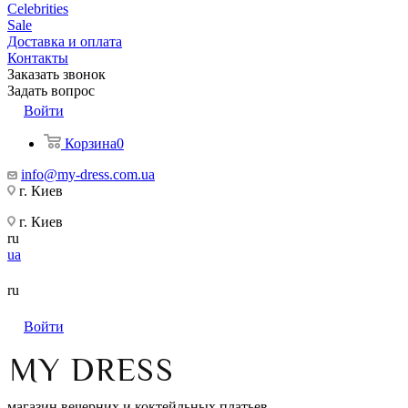
Celebrities
Sale
Доставка и оплата
Контакты
Заказать звонок
Задать вопрос
Войти
Корзина
0
info@my-dress.com.ua
г. Киев
г. Киев
ru
ua
ru
Войти
магазин вечерних и коктейльных платьев