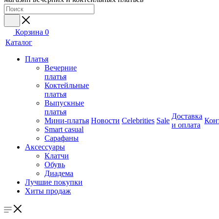
Корзина
0
Каталог
Платья
Вечерние
платья
Коктейльные
платья
Выпускные
платья
Доставка
Мини-платья
Новости
Celebrities
Sale
Кон
и оплата
Smart casual
Сарафаны
Аксессуары
Клатчи
Обувь
Диадема
Лучшие покупки
Хиты продаж