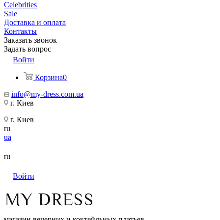
Celebrities
Sale
Доставка и оплата
Контакты
Заказать звонок
Задать вопрос
Войти
Корзина
0
info@my-dress.com.ua
г. Киев
г. Киев
ru
ua
ru
Войти
магазин вечерних и коктейльных платьев