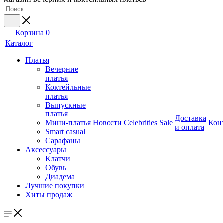
Корзина
0
Каталог
Платья
Вечерние
платья
Коктейльные
платья
Выпускные
платья
Доставка
Мини-платья
Новости
Celebrities
Sale
Кон
и оплата
Smart casual
Сарафаны
Аксессуары
Клатчи
Обувь
Диадема
Лучшие покупки
Хиты продаж