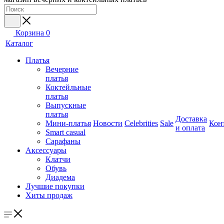
Корзина
0
Каталог
Платья
Вечерние
платья
Коктейльные
платья
Выпускные
платья
Доставка
Мини-платья
Новости
Celebrities
Sale
Кон
и оплата
Smart casual
Сарафаны
Аксессуары
Клатчи
Обувь
Диадема
Лучшие покупки
Хиты продаж