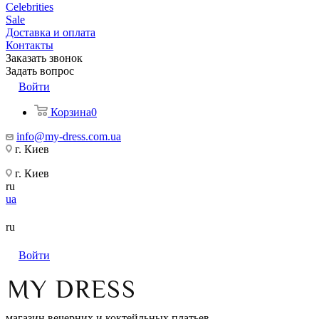
Celebrities
Sale
Доставка и оплата
Контакты
Заказать звонок
Задать вопрос
Войти
Корзина
0
info@my-dress.com.ua
г. Киев
г. Киев
ru
ua
ru
Войти
магазин вечерних и коктейльных платьев