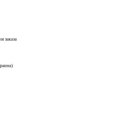
я заказа
краина)