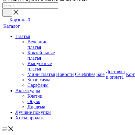
Корзина
0
Каталог
Платья
Вечерние
платья
Коктейльные
платья
Выпускные
платья
Доставка
Мини-платья
Новости
Celebrities
Sale
Кон
и оплата
Smart casual
Сарафаны
Аксессуары
Клатчи
Обувь
Диадема
Лучшие покупки
Хиты продаж