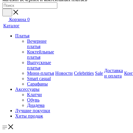
Корзина
0
Каталог
Платья
Вечерние
платья
Коктейльные
платья
Выпускные
платья
Доставка
Мини-платья
Новости
Celebrities
Sale
Кон
и оплата
Smart casual
Сарафаны
Аксессуары
Клатчи
Обувь
Диадема
Лучшие покупки
Хиты продаж