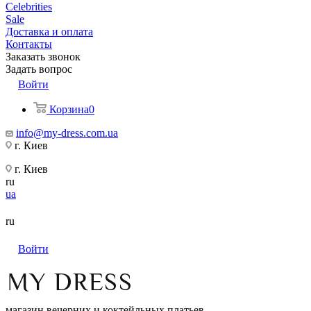
Celebrities
Sale
Доставка и оплата
Контакты
Заказать звонок
Задать вопрос
Войти
Корзина
0
info@my-dress.com.ua
г. Киев
г. Киев
ru
ua
ru
Войти
магазин вечерних и коктейльных платьев