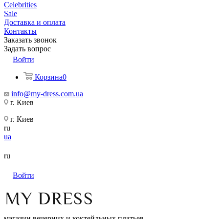
Celebrities
Sale
Доставка и оплата
Контакты
Заказать звонок
Задать вопрос
Войти
Корзина
0
info@my-dress.com.ua
г. Киев
г. Киев
ru
ua
ru
Войти
магазин вечерних и коктейльных платьев