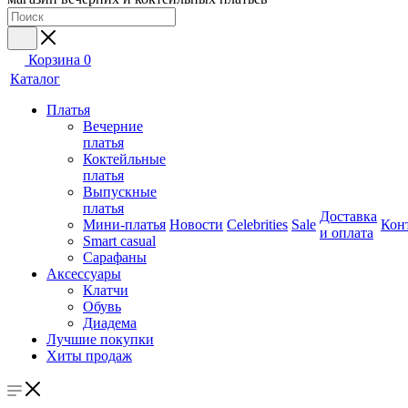
Корзина
0
Каталог
Платья
Вечерние
платья
Коктейльные
платья
Выпускные
платья
Доставка
Мини-платья
Новости
Celebrities
Sale
Кон
и оплата
Smart casual
Сарафаны
Аксессуары
Клатчи
Обувь
Диадема
Лучшие покупки
Хиты продаж