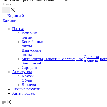
Корзина
0
Каталог
Платья
Вечерние
платья
Коктейльные
платья
Выпускные
платья
Доставка
Мини-платья
Новости
Celebrities
Sale
Кон
и оплата
Smart casual
Сарафаны
Аксессуары
Клатчи
Обувь
Диадема
Лучшие покупки
Хиты продаж