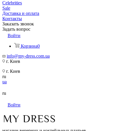
Celebrities
Sale
Доставка и оплата
Контакты
Заказать звонок
Задать вопрос
Войти
Корзина
0
info@my-dress.com.ua
г. Киев
г. Киев
ru
ua
ru
Войти
магазин вечерних и коктейльных платьев