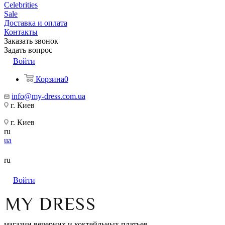
Celebrities
Sale
Доставка и оплата
Контакты
Заказать звонок
Задать вопрос
Войти
Корзина
0
info@my-dress.com.ua
г. Киев
г. Киев
ru
ua
ru
Войти
магазин вечерних и коктейльных платьев