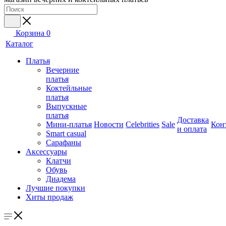
Корзина
0
Каталог
Платья
Вечерние
платья
Коктейльные
платья
Выпускные
платья
Доставка
Мини-платья
Новости
Celebrities
Sale
Кон
и оплата
Smart casual
Сарафаны
Аксессуары
Клатчи
Обувь
Диадема
Лучшие покупки
Хиты продаж