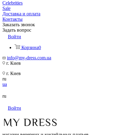
Celebrities
Sale
Доставка и оплата
Контакты
Заказать звонок
Задать вопрос
Войти
Корзина
0
info@my-dress.com.ua
г. Киев
г. Киев
ru
ua
ru
Войти
магазин вечерних и коктейльных платьев