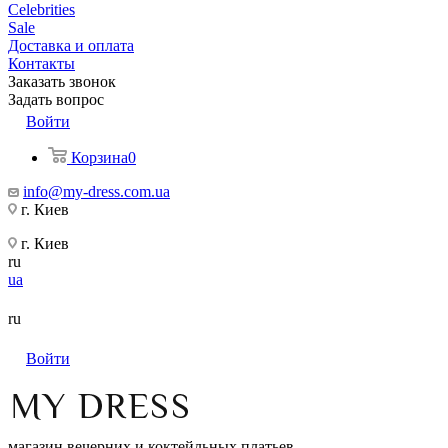
Celebrities
Sale
Доставка и оплата
Контакты
Заказать звонок
Задать вопрос
Войти
Корзина
0
info@my-dress.com.ua
г. Киев
г. Киев
ru
ua
ru
Войти
магазин вечерних и коктейльных платьев