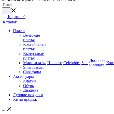
Корзина
0
Каталог
Платья
Вечерние
платья
Коктейльные
платья
Выпускные
платья
Доставка
Мини-платья
Новости
Celebrities
Sale
Кон
и оплата
Smart casual
Сарафаны
Аксессуары
Клатчи
Обувь
Диадема
Лучшие покупки
Хиты продаж