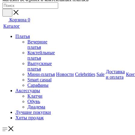
Корзина
0
Каталог
Платья
Вечерние
платья
Коктейльные
платья
Выпускные
платья
Доставка
Мини-платья
Новости
Celebrities
Sale
Кон
и оплата
Smart casual
Сарафаны
Аксессуары
Клатчи
Обувь
Диадема
Лучшие покупки
Хиты продаж