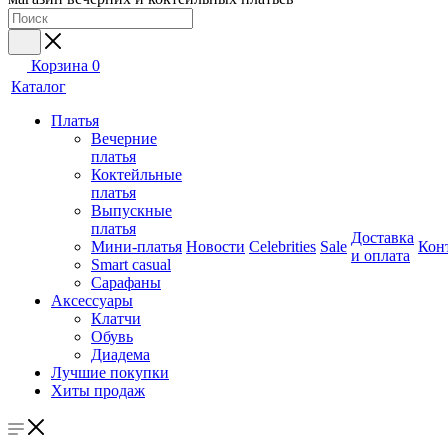
Корзина
0
Каталог
Платья
Вечерние
платья
Коктейльные
платья
Выпускные
платья
Доставка
Мини-платья
Новости
Celebrities
Sale
Кон
и оплата
Smart casual
Сарафаны
Аксессуары
Клатчи
Обувь
Диадема
Лучшие покупки
Хиты продаж