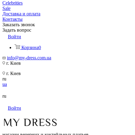
Celebrities
Sale
Доставка и оплата
Контакты
Заказать звонок
Задать вопрос
Войти
Корзина
0
info@my-dress.com.ua
г. Киев
г. Киев
ru
ua
ru
Войти
магазин вечерних и коктейльных платьев