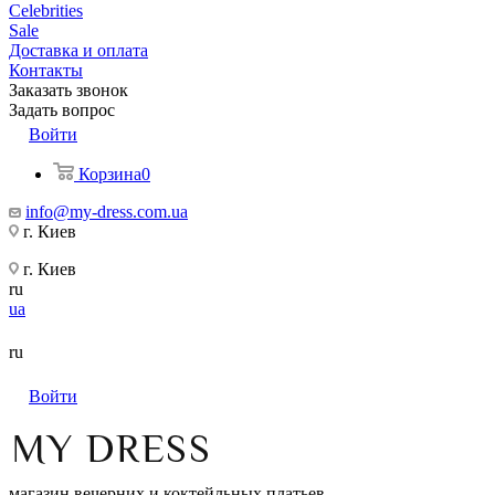
Celebrities
Sale
Доставка и оплата
Контакты
Заказать звонок
Задать вопрос
Войти
Корзина
0
info@my-dress.com.ua
г. Киев
г. Киев
ru
ua
ru
Войти
магазин вечерних и коктейльных платьев