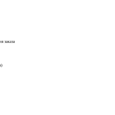
я заказа
а)