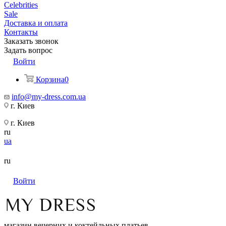
Celebrities
Sale
Доставка и оплата
Контакты
Заказать звонок
Задать вопрос
Войти
Корзина
0
info@my-dress.com.ua
г. Киев
г. Киев
ru
ua
ru
Войти
магазин вечерних и коктейльных платьев