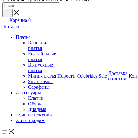
Корзина
0
Каталог
Платья
Вечерние
платья
Коктейльные
платья
Выпускные
платья
Доставка
Мини-платья
Новости
Celebrities
Sale
Кон
и оплата
Smart casual
Сарафаны
Аксессуары
Клатчи
Обувь
Диадема
Лучшие покупки
Хиты продаж