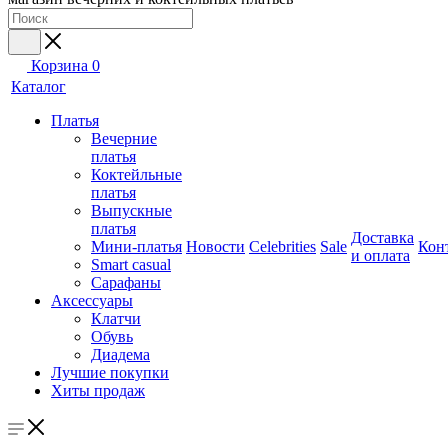
Корзина
0
Каталог
Платья
Вечерние
платья
Коктейльные
платья
Выпускные
платья
Доставка
Мини-платья
Новости
Celebrities
Sale
Кон
и оплата
Smart casual
Сарафаны
Аксессуары
Клатчи
Обувь
Диадема
Лучшие покупки
Хиты продаж