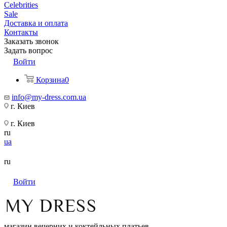
Celebrities
Sale
Доставка и оплата
Контакты
Заказать звонок
Задать вопрос
Войти
Корзина
0
info@my-dress.com.ua
г. Киев
г. Киев
ru
ua
ru
Войти
магазин вечерних и коктейльных платьев