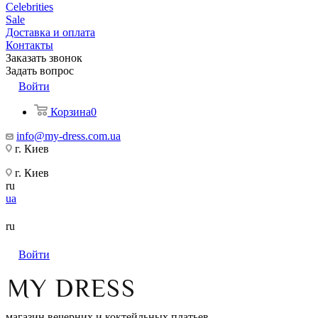
Celebrities
Sale
Доставка и оплата
Контакты
Заказать звонок
Задать вопрос
Войти
Корзина
0
info@my-dress.com.ua
г. Киев
г. Киев
ru
ua
ru
Войти
магазин вечерних и коктейльных платьев