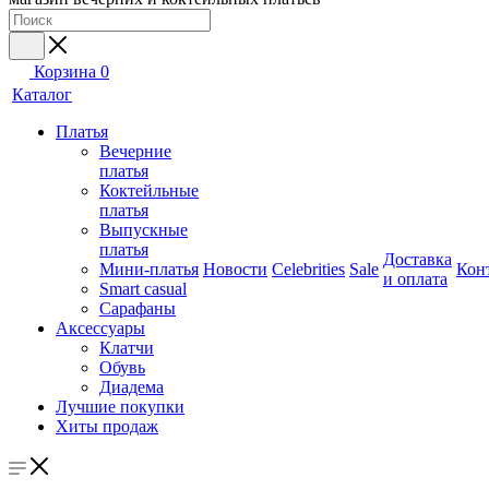
Корзина
0
Каталог
Платья
Вечерние
платья
Коктейльные
платья
Выпускные
платья
Доставка
Мини-платья
Новости
Celebrities
Sale
Кон
и оплата
Smart casual
Сарафаны
Аксессуары
Клатчи
Обувь
Диадема
Лучшие покупки
Хиты продаж