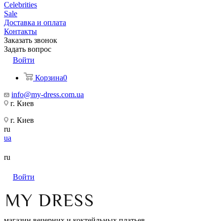
Celebrities
Sale
Доставка и оплата
Контакты
Заказать звонок
Задать вопрос
Войти
Корзина
0
info@my-dress.com.ua
г. Киев
г. Киев
ru
ua
ru
Войти
магазин вечерних и коктейльных платьев