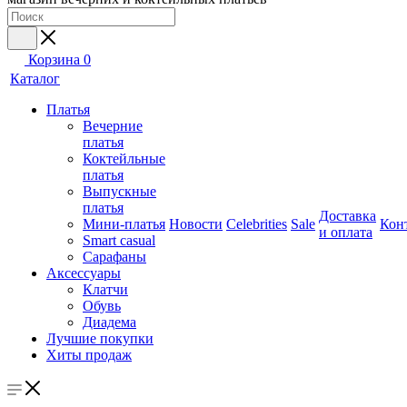
Корзина
0
Каталог
Платья
Вечерние
платья
Коктейльные
платья
Выпускные
платья
Доставка
Мини-платья
Новости
Celebrities
Sale
Кон
и оплата
Smart casual
Сарафаны
Аксессуары
Клатчи
Обувь
Диадема
Лучшие покупки
Хиты продаж