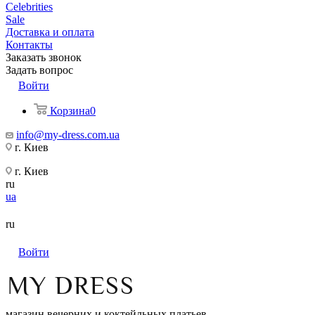
Celebrities
Sale
Доставка и оплата
Контакты
Заказать звонок
Задать вопрос
Войти
Корзина
0
info@my-dress.com.ua
г. Киев
г. Киев
ru
ua
ru
Войти
магазин вечерних и коктейльных платьев