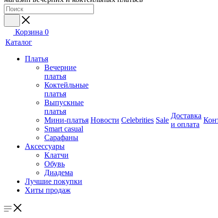
Корзина
0
Каталог
Платья
Вечерние
платья
Коктейльные
платья
Выпускные
платья
Доставка
Мини-платья
Новости
Celebrities
Sale
Кон
и оплата
Smart casual
Сарафаны
Аксессуары
Клатчи
Обувь
Диадема
Лучшие покупки
Хиты продаж