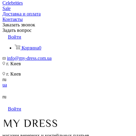
Celebrities
Sale
Доставка и оплата
Контакты
Заказать звонок
Задать вопрос
Войти
Корзина
0
info@my-dress.com.ua
г. Киев
г. Киев
ru
ua
ru
Войти
магазин вечерних и коктейльных платьев