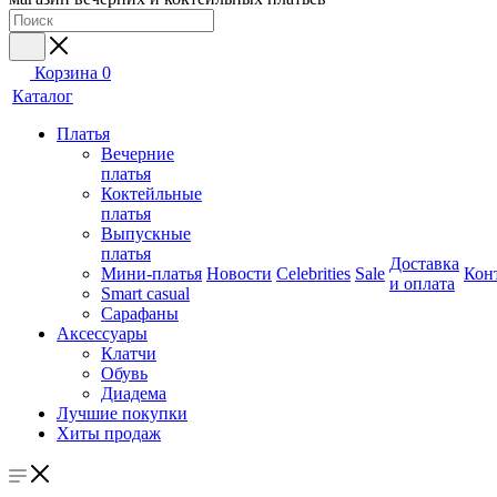
Корзина
0
Каталог
Платья
Вечерние
платья
Коктейльные
платья
Выпускные
платья
Доставка
Мини-платья
Новости
Celebrities
Sale
Кон
и оплата
Smart casual
Сарафаны
Аксессуары
Клатчи
Обувь
Диадема
Лучшие покупки
Хиты продаж