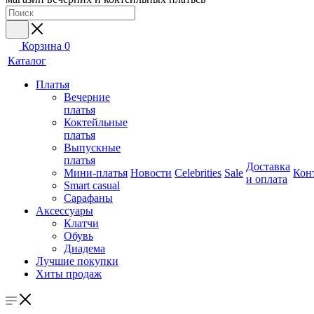
Корзина
0
Каталог
Платья
Вечерние
платья
Коктейльные
платья
Выпускные
платья
Доставка
Мини-платья
Новости
Celebrities
Sale
Кон
и оплата
Smart casual
Сарафаны
Аксессуары
Клатчи
Обувь
Диадема
Лучшие покупки
Хиты продаж