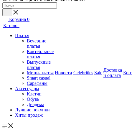
Корзина
0
Каталог
Платья
Вечерние
платья
Коктейльные
платья
Выпускные
платья
Доставка
Мини-платья
Новости
Celebrities
Sale
Кон
и оплата
Smart casual
Сарафаны
Аксессуары
Клатчи
Обувь
Диадема
Лучшие покупки
Хиты продаж