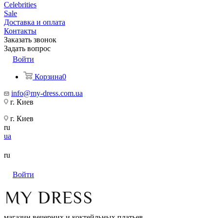
Celebrities
Sale
Доставка и оплата
Контакты
Заказать звонок
Задать вопрос
Войти
Корзина
0
info@my-dress.com.ua
г. Киев
г. Киев
ru
ua
ru
Войти
магазин вечерних и коктейльных платьев