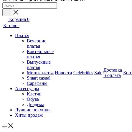
Корзина
0
Каталог
Платья
Вечерние
платья
Коктейльные
платья
Выпускные
платья
Доставка
Мини-платья
Новости
Celebrities
Sale
Кон
и оплата
Smart casual
Сарафаны
Аксессуары
Клатчи
Обувь
Диадема
Лучшие покупки
Хиты продаж