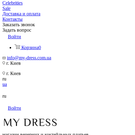
Celebrities
Sale
Доставка и оплата
Контакты
Заказать звонок
Задать вопрос
Войти
Корзина
0
info@my-dress.com.ua
г. Киев
г. Киев
ru
ua
ru
Войти
магазин вечерних и коктейльных платьев