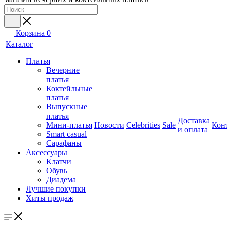
Корзина
0
Каталог
Платья
Вечерние
платья
Коктейльные
платья
Выпускные
платья
Доставка
Мини-платья
Новости
Celebrities
Sale
Кон
и оплата
Smart casual
Сарафаны
Аксессуары
Клатчи
Обувь
Диадема
Лучшие покупки
Хиты продаж