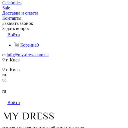
Celebrities
Sale
Доставка и оплата
Контакты
Заказать звонок
Задать вопрос
Войти
Корзина
0
info@my-dress.com.ua
г. Киев
г. Киев
ru
ua
ru
Войти
магазин вечерних и коктейльных платьев