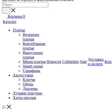
Корзина
0
Каталог
Платья
Вечерние
платья
Коктейльные
платья
Выпускные
платья
Доставка
Мини-платья
Новости
Celebrities
Sale
Кон
и оплата
Smart casual
Сарафаны
Аксессуары
Клатчи
Обувь
Диадема
Лучшие покупки
Хиты продаж