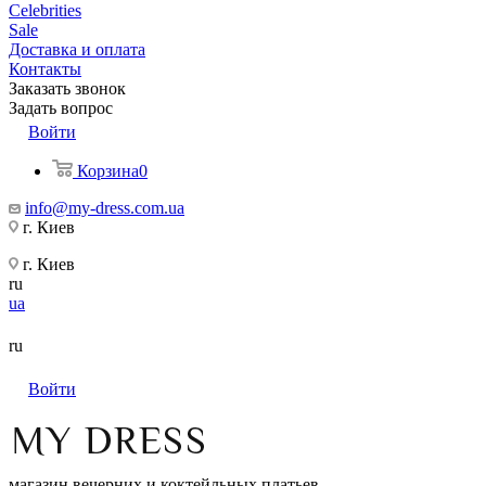
Celebrities
Sale
Доставка и оплата
Контакты
Заказать звонок
Задать вопрос
Войти
Корзина
0
info@my-dress.com.ua
г. Киев
г. Киев
ru
ua
ru
Войти
магазин вечерних и коктейльных платьев