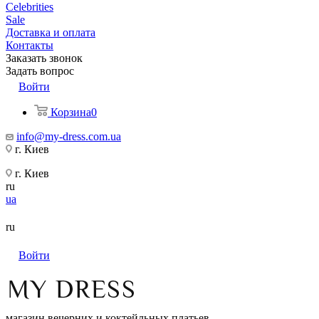
Celebrities
Sale
Доставка и оплата
Контакты
Заказать звонок
Задать вопрос
Войти
Корзина
0
info@my-dress.com.ua
г. Киев
г. Киев
ru
ua
ru
Войти
магазин вечерних и коктейльных платьев