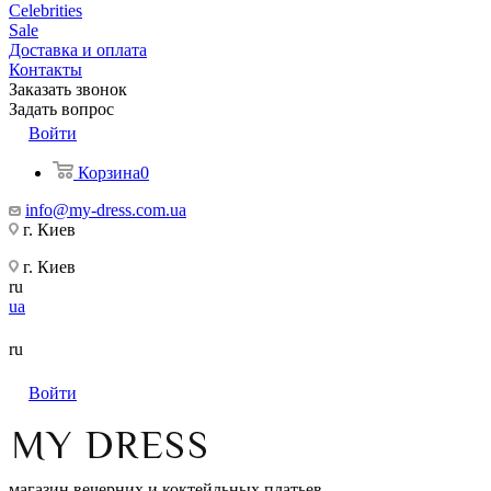
Celebrities
Sale
Доставка и оплата
Контакты
Заказать звонок
Задать вопрос
Войти
Корзина
0
info@my-dress.com.ua
г. Киев
г. Киев
ru
ua
ru
Войти
магазин вечерних и коктейльных платьев