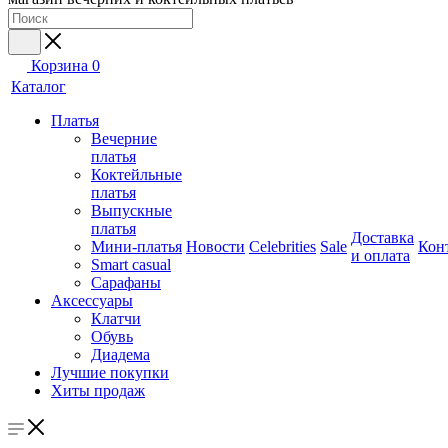
Корзина
0
Каталог
Платья
Вечерние
платья
Коктейльные
платья
Выпускные
платья
Доставка
Мини-платья
Новости
Celebrities
Sale
Кон
и оплата
Smart casual
Сарафаны
Аксессуары
Клатчи
Обувь
Диадема
Лучшие покупки
Хиты продаж